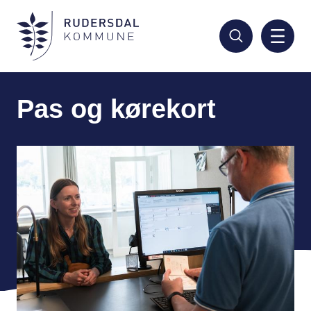
Hop
til
hovedindhold
Pas og kørekort