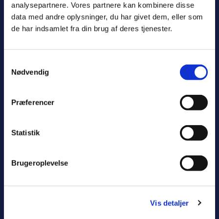
Husk at bestille tid til Borgerservice
analysepartnere. Vores partnere kan kombinere disse
data med andre oplysninger, du har givet dem, eller som
Det er kun muligt at få hjælp i Borgerservice,
de har indsamlet fra din brug af deres tjenester.
hvis du har bestilt tid på forhånd. Skal du have
nyt kørekort eller pas, så har du også mulighed
for at bestille det i andre kommuner, fx i den
Samtykkevalg
kommune, hvor du arbejder.
Nødvendig
Tidsbestilling
Præferencer
Statistik
Har du mistet dit pas?
Brugeroplevelse
Hvis du har mistet dit pas, skal du møde op i
Borgerservice.
Har du mistet dit pas i udlandet, skal du melde
Vis detaljer
det til politiet i det land, du er i. Herefter skal du