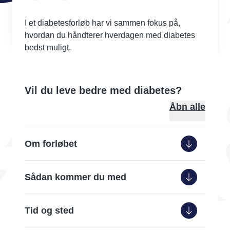
I et diabetesforløb har vi sammen fokus på,
hvordan du håndterer hverdagen med diabetes
bedst muligt.
Vil du leve bedre med diabetes?
Åbn alle
Om forløbet
Sådan kommer du med
Forløbet indledes med en afklarende
samtale, som varetages af en
sundhedsrådgiver. I samtalen
Tid og sted
Tilbuddet gælder dig, der
tilrettelægger vi sammen et individuelt
Bor i Rudersdal Kommune
tilpasset forløb med udgangspunkt i dine