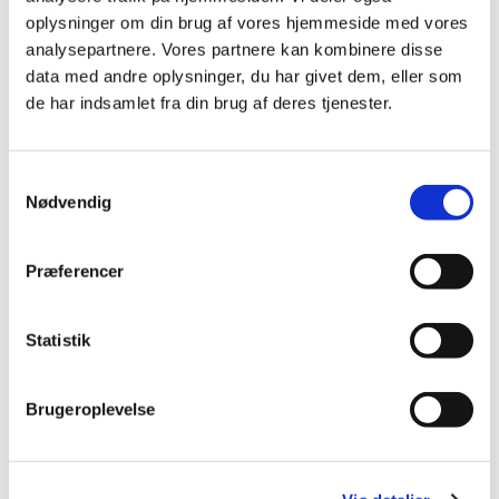
oplysninger om din brug af vores hjemmeside med vores
analysepartnere. Vores partnere kan kombinere disse
data med andre oplysninger, du har givet dem, eller som
Sundhed og Forebyggelse
de har indsamlet fra din brug af deres tjenester.
Stationsvej 36
3460 Birkerød
Samtykkevalg
Nødvendig
46 11 50 00 (kontaktcenter)
sundhedogforebyggelse@rudersdal.dk
Præferencer
Statistik
Kontakt til Hjemmeplejen
Brugeroplevelse
Skriv Digital Post (borger)
Skriv Digital Post (virksomhed)