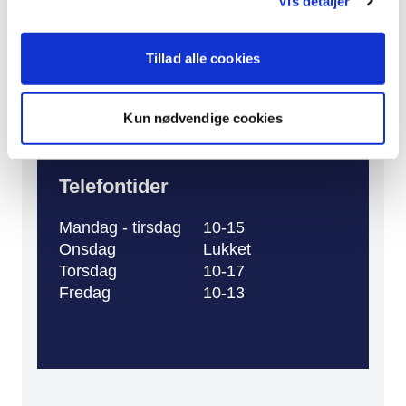
Vis detaljer
Åbningstider
Tillad alle cookies
Mandag - tirsdag
10-13
Onsdag
Lukket
Kun nødvendige cookies
Torsdag - fredag
10-13
Telefontider
Mandag - tirsdag
10-15
Onsdag
Lukket
Torsdag
10-17
Fredag
10-13