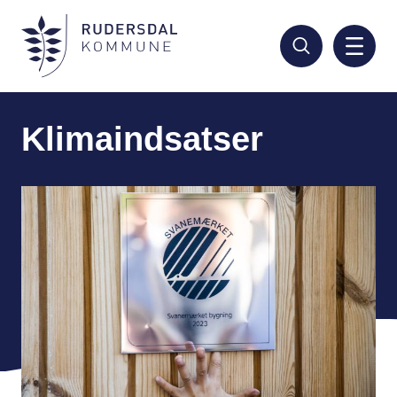
Hop
til
hovedindhold
Klimaindsatser