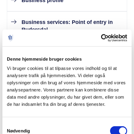
Business profile
Business services: Point of entry in
Rudersdal
Establishing a company
Denne hjemmeside bruger cookies
Vi bruger cookies til at tilpasse vores indhold og til at
Growth and company development
analysere trafik på hjemmesiden. Vi deler også
oplysninger om din brug af vores hjemmeside med vores
analysepartnere. Vores partnere kan kombinere disse
Helping your international staff to
data med andre oplysninger, du har givet dem, eller som
settle in
de har indsamlet fra din brug af deres tjenester.
Recruiting staff
Samtykkevalg
Nødvendig